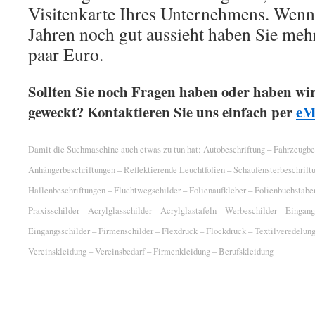
Visitenkarte Ihres Unternehmens. Wenn
Jahren noch gut aussieht haben Sie meh
paar Euro.
Sollten Sie noch Fragen haben oder haben wir 
geweckt? Kontaktieren Sie uns einfach per
eM
Damit die Suchmaschine auch etwas zu tun hat: Autobeschriftung – Fahrzeugbe
Anhängerbeschriftungen – Reflektierende Leuchtfolien – Schaufensterbeschriftu
Hallenbeschriftungen – Fluchtwegschilder – Folienaufkleber – Folienbuchstaben
Praxisschilder – Acrylglasschilder – Acrylglastafeln – Werbeschilder – Eingang
Eingangsschilder – Firmenschilder – Flexdruck – Flockdruck – Textilveredelung 
Vereinskleidung – Vereinsbedarf – Firmenkleidung – Berufskleidung